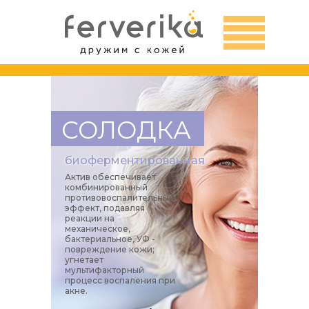
СОЛОДКА
биоферментированная
Актив обеспечивает
комбинированный
противовоспалительный
эффект, подавляя
реакции на
механическое,
бактериальное, УФ -
повреждение кожи;
угнетает
мультифакторный
процесс воспаления при
акне.