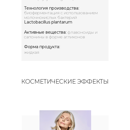
Технология производства:
биоферментация с использованием
молочнокислых бактерий
Lactobacillus plantarum
Активные вещества:
флавоноиды и
сапонины в форме агликонов
Форма продукта:
жидкая
КОСМЕТИЧЕСКИЕ ЭФФЕКТЫ