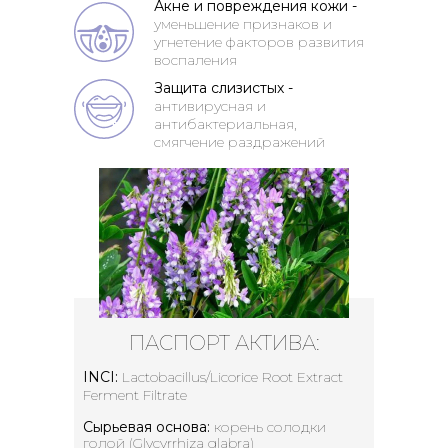
Акне и повреждения кожи -
уменьшение признаков и
угнетение факторов развития
воспаления
Защита слизистых -
антивирусная и
антибактериальная,
смягчение раздражений
ПАСПОРТ АКТИВА:
INCI:
Lactobacillus/Licorice Root Extract
Ferment Filtrate
Сырьевая основа:
корень солодки
голой (Glycyrrhiza glabra)