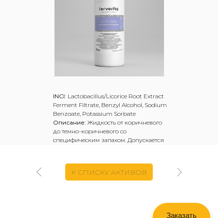
INCI:
Lactobacillus/Licorice Root Extract
Ferment Filtrate, Benzyl Alcohol, Sodium
Benzoate, Potassium Sorbate
Описание:
Жидкость от коричневого
до темно-коричневого со
специфическим запахом. Допускается
незначительный осадок.
Сухие вещества
– не менее 1,5%
Водородный показатель (рH)
- 4,0 - 5,5
К СПИСКУ АКТИВОВ
Массовая доля глицирризиновой
кислоты
- не более 0,4%
Рекомендуемая дозировка:
5-10%
Минимальная партия:
1 кг
Производство:
Ferverika, Россия
Заказать