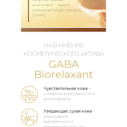
компонент - гамма-
аминомасляную кислоту
(ГАМК).
НАЗНАЧЕНИЕ
КОСМЕТИЧЕСКОГО АКТИВА
GABA
Biorelaxant
Чувствительная кожа -
снижение реактивности и
дискомфорта
Увядающая, сухая кожа -
уменьшение
выраженности
мимических морщин