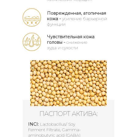
Поврежденная, атопичная
кожа -
усиление барьерной
функции
Чувствительная кожа
головы -
снижение
зуда и сухости
ПАСПОРТ АКТИВА:
INCI:
Lactobacillus/ Soy
Ferment Filtrate, Gamma-
aminobutyric acid (GABA)