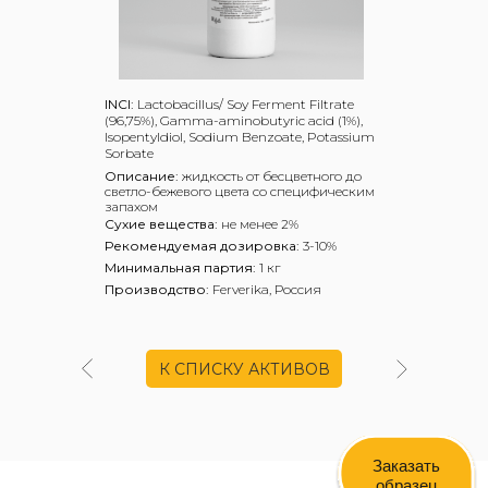
INCI:
Lactobacillus/ Soy Ferment Filtrate
(96,75%), Gamma-aminobutyric acid (1%),
Isopentyldiol, Sodium Benzoate, Potassium
Sorbate
Описание:
жидкость от бесцветного до
светло-бежевого цвета со специфическим
запахом
Сухие вещества:
не менее 2%
Рекомендуемая дозировка:
3-10%
Минимальная партия:
1 кг
Производство:
Ferverika, Россия
К СПИСКУ АКТИВОВ
Заказать
образец