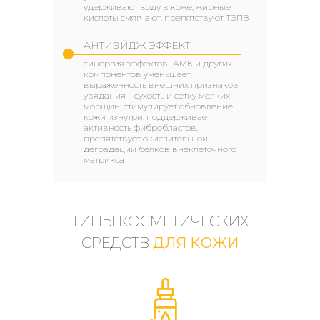
удерживают воду в коже, жирные
кислоты смягчают, препятствуют ТЭПВ
АНТИЭЙДЖ ЭФФЕКТ
синергия эффектов ГАМК и других
компонентов уменьшает
выраженность внешних признаков
увядания – сухость и сетку мелких
морщин; стимулирует обновление
кожи изнутри: поддерживает
активность фибробластов,
препятствует окислительной
деградации белков внеклеточного
матрикса
ТИПЫ КОСМЕТИЧЕСКИХ
СРЕДСТВ
ДЛЯ КОЖИ