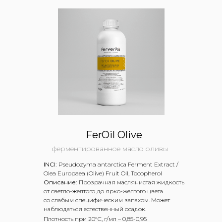
FerOil Olive
ферментированное масло оливы
INCI:
Pseudozyma antarcticа Ferment Extract /
Olea Europaea (Olive) Fruit Oil, Tocopherol
Описание:
Прозрачная маслянистая жидкость
от светло-желтого до ярко-желтого цвета
со слабым специфическим запахом. Может
наблюдаться естественный осадок.
Плотность при 20°С, г/мл – 0,85-0,95