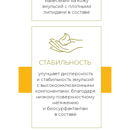
нанесения на кожу
эмульсий с плотными
липидами в
составе
СТАБИЛЬНОСТЬ
улучшает дисперсность
и
стабильность эмульсий
с
высокоокклюзионными
компонентами, благодаря
низкому поверхностному
натяжению
и
биосурфактантам
в
составе