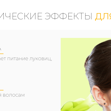
ИЧЕСКИЕ ЭФФЕКТЫ
ДЛ
А
ет питание луковиц,
я волосам