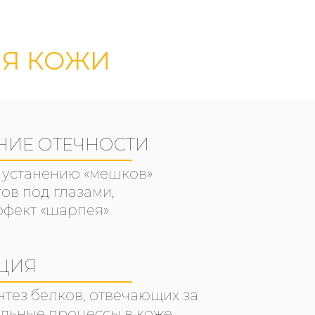
Я КОЖИ
НИЕ ОТЕЧНОСТИ
 устанению «мешков»
гов под глазами,
ффект «шарпея»
ЦИЯ
нтез белков, отвечающих за
льные процессы в коже