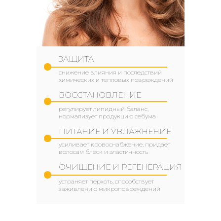
ЗАЩИТА
снижение влияния и последствий
химических и тепловых повреждений
ВОССТАНОВЛЕНИЕ
регулирует липидный баланс,
нормализует продукцию себума
ПИТАНИЕ И УВЛАЖНЕНИЕ
усиливает кровоснабжение, придает
волосам блеск и эластичность
ОЧИЩЕНИЕ И РЕГЕНЕРАЦИЯ
устраняет перхоть, способствует
заживлению микроповреждений