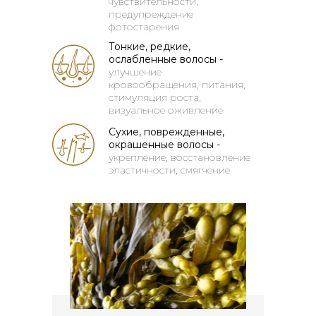
чувствительности,
предупреждение
фотостарения
Тонкие, редкие,
ослабленные волосы -
улучшение
кровообращения, питания,
стимуляция роста,
визуальное оживление
Сухие, поврежденные,
окрашенные волосы -
укрепление, восстановление
эластичности, смягчение