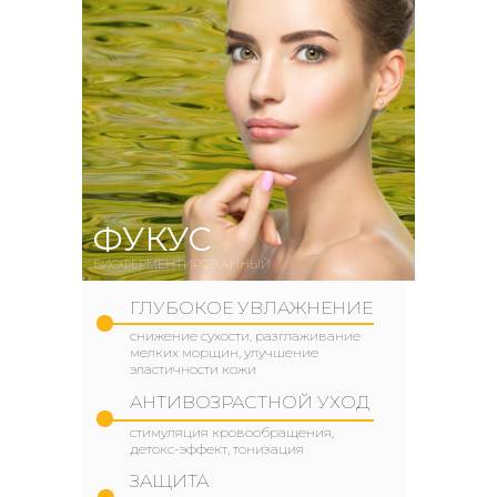
ФУКУС
БИОФЕРМЕНТИРОВАННЫЙ
ГЛУБОКОЕ УВЛАЖНЕНИЕ
снижение сухости, разглаживание
мелких морщин, улучшение
эластичности кожи
АНТИВОЗРАСТНОЙ УХОД
стимуляция кровообращения,
детокс-эффект, тонизация
ЗАЩИТА