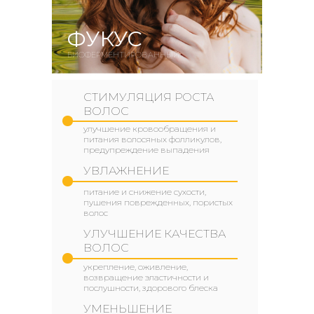
ФУКУС
БИОФЕРМЕНТИРОВАННЫЙ
СТИМУЛЯЦИЯ РОСТА
ВОЛОС
улучшение кровообращения и
питания волосяных фолликулов,
предупреждение выпадения
УВЛАЖНЕНИЕ
питание и снижение сухости,
пушения поврежденных, пористых
волос
УЛУЧШЕНИЕ КАЧЕСТВА
ВОЛОС
укрепление, оживление,
возвращение эластичности и
послушности, здорового блеска
УМЕНЬШЕНИЕ