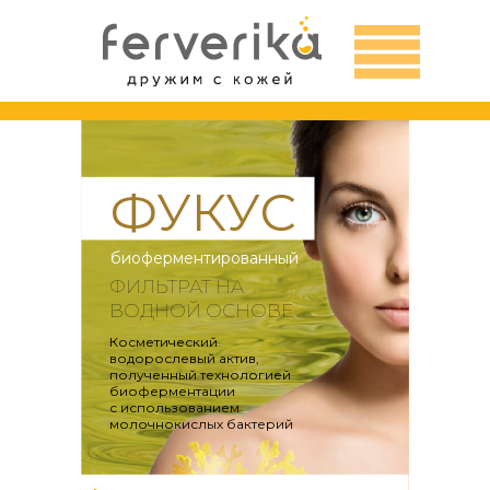
ФУКУС
биоферментированный
ФИЛЬТРАТ НА
ВОДНОЙ ОСНОВЕ
Косметический
водорослевый актив,
полученный технологией
биоферментации
с использованием
молочнокислых бактерий